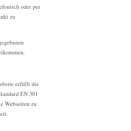
efonisch oder per
unkt zu
ngegebenen
beikommen.
site erfüllt die
Standard EN 301
eie Webseiten zu
eit.