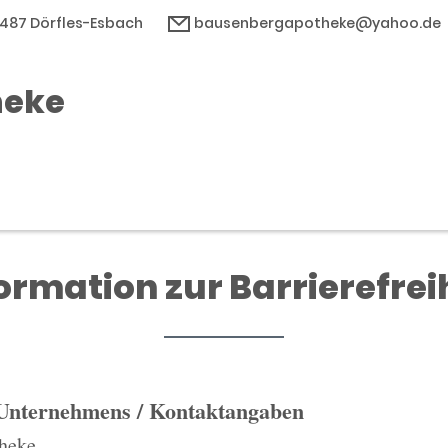
6487 Dörfles-Esbach
bausenbergapotheke@yahoo.de
heke
ormation zur Barrierefrei
 Unternehmens / Kontaktangaben
heke