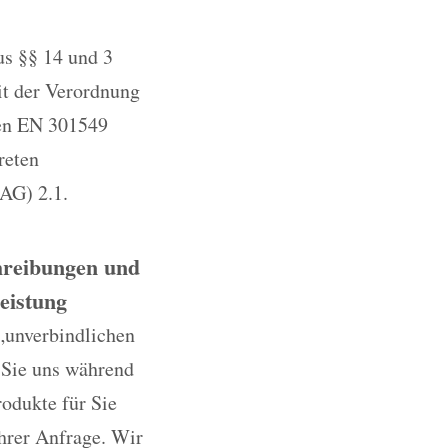
us §§ 14 und 3
it der Verordnung
ten EN 301549
reten
AG) 2.1.
chreibungen und
eistung
„unverbindlichen
 Sie uns während
rodukte für Sie
Ihrer Anfrage. Wir